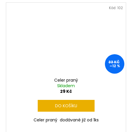
Kód:
102
33 KČ
–12 %
Celer praný
Skladem
29 Kč
DO KOŠÍKU
Celer praný dodávané již od 1ks