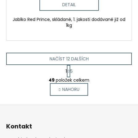
DETAIL
Jablko Red Prince, skládané, 1. jakosti dodávané již od
1kg
NAČÍST 12 DALŠÍCH
S
1
5
t
O
r
49
položek celkem
v
á
NAHORU
l
n
k
á
o
d
Z
v
a
á
á
c
n
p
í
Kontakt
í
p
a