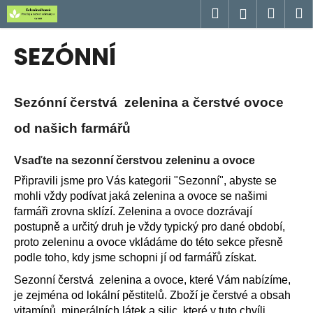
K
Přejít
Hledat
Náku
M
Přihlášen
na
o
obsah
Zpět
Zpět
košík
š
SEZÓNNÍ
í
C
k
o
Sezónní čerstvá zelenina a čerstvé ovoce
p
o
od našich farmářů
t
Vsaďte na sezonní čerstvou zeleninu a ovoce
ř
e
Připravili jsme pro Vás kategorii "Sezonní", abyste se
mohli vždy podívat jaká zelenina a ovoce se našimi
b
farmáři zrovna sklízí. Zelenina a ovoce dozrávají
u
postupně a určitý druh je vždy typický pro dané období,
j
proto zeleninu a ovoce vkládáme do této sekce přesně
e
podle toho, kdy jsme schopni jí od farmářů získat.
t
Sezonní čerstvá zelenina a ovoce, které Vám nabízíme,
e
je zejména od lokální pěstitelů. Zboží je čerstvé a obsah
n
vitamínů, minerálních látek a silic, které v tuto chvíli