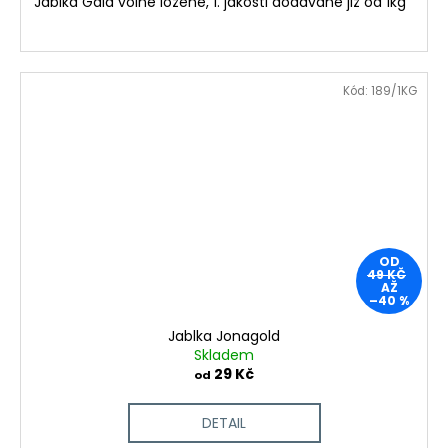
Jablka Gala volně ložené, 1. jakosti dodávané již od 1kg
Kód:
189/1KG
OD
49 KČ
AŽ
–40 %
Jablka Jonagold
Skladem
29 Kč
od
DETAIL