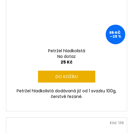
35 KČ
–28 %
Petržel hladkolistá
Na dotaz
25 Kč
DO KOŠÍKU
Petržel hladkolistá dodávaná již od 1 svazku 100g,
čerstvě řezané.
Kód:
138