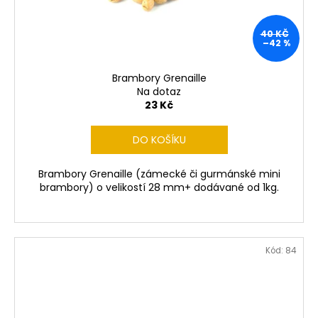
40 KČ
–42 %
Brambory Grenaille
Na dotaz
23 Kč
DO KOŠÍKU
Brambory Grenaille (zámecké či gurmánské mini
brambory) o velikostí 28 mm+ dodávané od 1kg.
Kód:
84