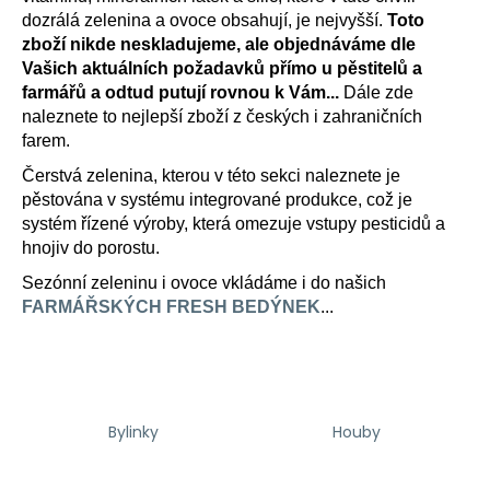
a
dozrálá zelenina a ovoce obsahují, je nejvyšší.
Toto
zboží nikde neskladujeme, ale objednáváme dle
j
Vašich aktuálních požadavků přímo u pěstitelů a
í
farmářů a odtud putují rovnou k Vám...
Dále zde
t
naleznete to nejlepší zboží z českých i zahraničních
?
farem.
Čerstvá zelenina, kterou v této sekci naleznete je
pěstována v systému integrované produkce, což je
systém řízené výroby, která omezuje vstupy pesticidů a
hnojiv do porostu.
HLEDAT
Sezónní zeleninu i ovoce vkládáme i do našich
FARMÁŘSKÝCH FRESH BEDÝNEK
...
D
o
p
o
Bylinky
Houby
r
u