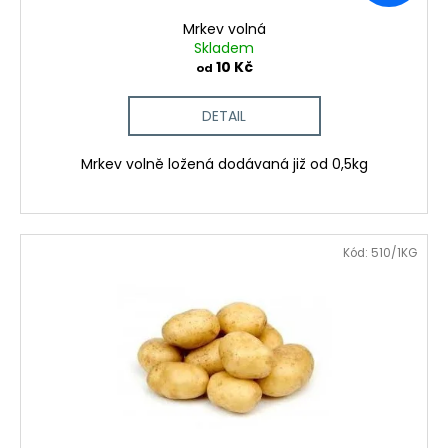
u
Mrkev volná
k
Skladem
t
10 Kč
od
ů
DETAIL
Mrkev volně ložená dodávaná již od 0,5kg
Kód:
510/1KG