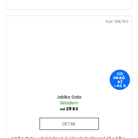
Kód:
198/1KG
OD
49 KČ
AŽ
–40 %
Jablka Gala
Skladem
29 Kč
od
DETAIL