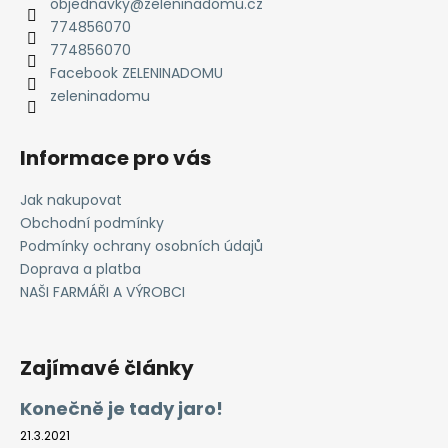
r
t
objednavky
@
zeleninadomu.cz
v
774856070
í
k
774856070
y
Facebook ZELENINADOMU
v
zeleninadomu
ý
p
i
Informace pro vás
s
u
Jak nakupovat
Obchodní podmínky
Podmínky ochrany osobních údajů
Doprava a platba
NAŠI FARMÁŘI A VÝROBCI
Zajímavé články
Konečně je tady jaro!
21.3.2021