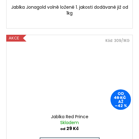
Jablka Jonagold volně ložené 1. jakosti dodávané již od
1kg
AKCE
Kód:
309/1KG
OD
49 KČ
AŽ
–42 %
Jablka Red Prince
Skladem
29 Kč
od