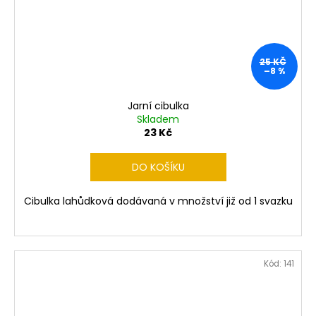
25 KČ
–8 %
Jarní cibulka
Skladem
23 Kč
DO KOŠÍKU
Cibulka lahůdková dodávaná v množství již od 1 svazku
Kód:
141