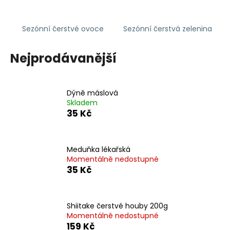
č
u
j
Sezónní čerstvé ovoce
Sezónní čerstvá zelenina
e
m
Nejprodávanější
e
Dýně máslová
Skladem
35 Kč
Meduňka lékařská
Momentálně nedostupné
35 Kč
Shiitake čerstvé houby 200g
Momentálně nedostupné
159 Kč