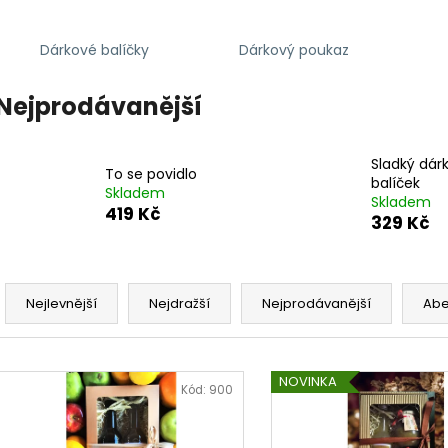
Dárkové balíčky
Dárkový poukaz
Nejprodávanější
Sladký dár
To se povidlo
balíček
Skladem
Skladem
419 Kč
329 Kč
Ř
a
Nejlevnější
Nejdražší
Nejprodávanější
Ab
z
e
V
n
NOVINKA
ý
Kód:
900
í
p
p
i