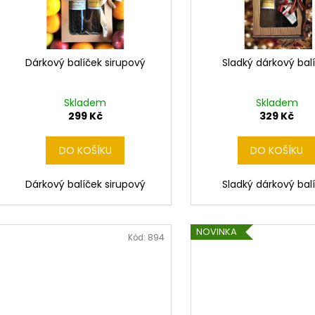
r
s
o
p
d
r
u
Dárkový balíček sirupový
Sladký dárkový bal
o
k
d
t
Skladem
Skladem
u
ů
299 Kč
329 Kč
k
t
DO KOŠÍKU
DO KOŠÍKU
ů
Dárkový balíček sirupový
Sladký dárkový bal
NOVINKA
Kód:
894