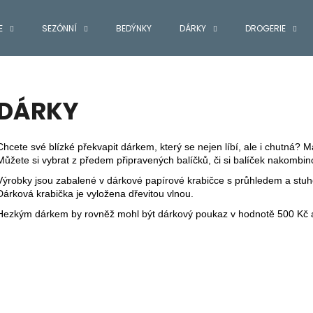
E
SEZÓNNÍ
BEDÝNKY
DÁRKY
DROGERIE
Co potřebujete najít?
DÁRKY
HLEDAT
Chcete své blízké překvapit dárkem, který se nejen líbí, ale i chutná?
Můžete si vybrat z předem připravených balíčků, či si balíček nakombino
Výrobky jsou zabalené v dárkové papírové krabičce s průhledem a stu
Doporučujeme
Dárková krabička je vyložena dřevitou vlnou.
Hezkým dárkem by rovněž mohl být dárkový poukaz v hodnotě 500 Kč 