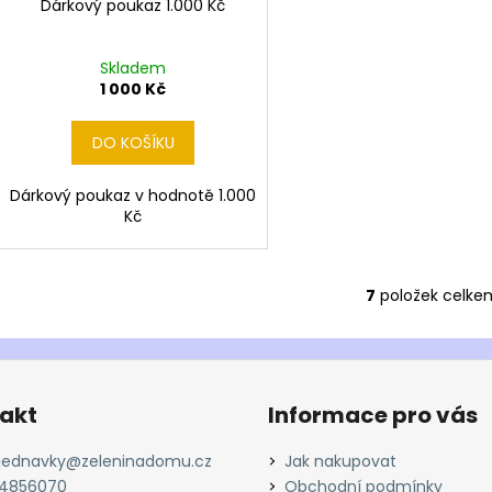
Dárkový poukaz 1.000 Kč
Skladem
1 000 Kč
DO KOŠÍKU
Dárkový poukaz v hodnotě 1.000
Kč
7
položek celke
O
v
l
á
d
akt
Informace pro vás
a
c
jednavky
@
zeleninadomu.cz
Jak nakupovat
í
4856070
Obchodní podmínky