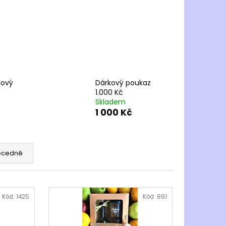
kový
Dárkový poukaz
1.000 Kč
Skladem
1 000 Kč
ecedně
Kód:
1425
Kód:
891