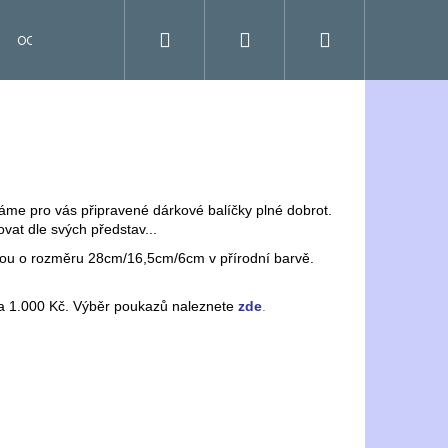
Hledat
Přihlášení
Nákupní
OCENĚNÉ
košík
 Máme pro vás připravené dárkové balíčky plné dobrot.
vat dle svých představ...
hou o rozměru 28cm/16,5cm/6cm v přírodní barvě.
a 1.000 Kč. Výběr poukazů naleznete
zde
.