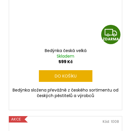
Z
ZDARMA
D
Bedýnka česká velká
A
Skladem
599 Kč
R
DO KOŠÍKU
M
Bedýnka složena převážně z českého sortimentu od
A
českých pěstitelů a výrobců
AKCE
Kód:
1008