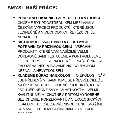
:
SMYSL NAŠÍ PRÁCE
PODPORA LOKÁLNÍCH ZEMĚDĚLCŮ A VÝROBCŮ
-
CHCEME BÝT PROSTŘEDNÍKEM MEZI VÁMI A
ČESKÝMI VÝROBCI PRODUKTŮ, KTERÉ JSOU
JEDINEČNÉ A V OBCHODNÍCH ŘETĚZCÍCH JE
NENAJDETE.
DISTRUBUCE KVALITNÍCH A ČERSTVÝCH
POTRAVIN ZA PŘÍZNIVOU CENU
- VŠECHNY
PRODUKTY, KTERÉ VÁM NABÍZÍME VELMI
DŮKLADNĚ SAMI TESTUJEME A KONTROLUJEME
JEJICH ČERSTVOST, NA KTERÉ JE NAŠE ČINNOST
ZALOŽENA. NEPRODÁVÁME NIC CO BYCHOM
NEZNALI A NEVYZKOUŠELI.
KLADEME DŮRAZ NA EKOLOGII -
O EKOLOGII NÁM
JDE PŘEDEVŠÍM. SAMI JSME SE PŘESVĚDČILI, ŽE
NA ČESKÉM TRHU JE HODNĚ PRODUKTŮ, KTERÉ
JSOU JEDINEČNÉ SVÝMI VLASTNOSTMI, VELMI
KVALITNÍ, VELMI CHUTNÉ A PŘITOM VYROBENÉ
BEZ CHEMIE, KONZERVANTŮ A V EKOLOGICKÝCH
OBALECH. TO VŠE ZA PŘÍZNIVOU CENU. SNAŽÍME
SE VÁM JE PŘIBLÍŽIT A ČINÍ NÁM TO VELKOU