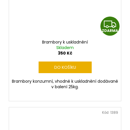
Z
ZDARMA
D
Brambory k uskladnění
A
Skladem
350 Kč
R
DO KOŠÍKU
M
Brambory konzumní, vhodné k uskladnění dodávané
A
v balení 25kg.
Kód:
1389