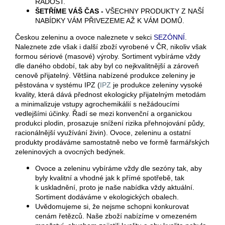
RADOST.
ŠETŘÍME VÁŠ ČAS -
VŠECHNY PRODUKTY Z NAŠÍ
NABÍDKY VÁM PŘIVEZEME AŽ K VÁM DOMŮ.
Českou zeleninu a ovoce naleznete v sekci
SEZÓNNÍ
.
Naleznete zde však i další zboží vyrobené v ČR, nikoliv však
formou sériové (masové) výroby. Sortiment vybíráme vždy
dle daného období, tak aby byl co nejkvalitnější a zároveň
cenově přijatelný. Většina nabízené produkce zeleniny je
pěstována v systému IPZ (
IPZ
je produkce zeleniny vysoké
kvality, která dává přednost ekologicky přijatelným metodám
a minimalizuje vstupy agrochemikálií s nežádoucími
vedlejšími účinky. Řadí se mezi konvenční a organickou
produkci plodin, prosazuje snížení rizika přehnojování půdy,
racionálnější využívání živin). Ovoce, zeleninu a ostatní
produkty prodáváme samostatně nebo ve formě farmářských
zeleninových a ovocných bedýnek.
Ovoce a zeleninu vybíráme vždy dle sezóny tak, aby
byly kvalitní a vhodné jak k přímé spotřebě, tak
k uskladnění, proto je naše nabídka vždy aktuální.
Sortiment dodáváme v ekologických obalech.
Uvědomujeme si, že nejsme schopni konkurovat
cenám řetězců. Naše zboží nabízíme v omezeném