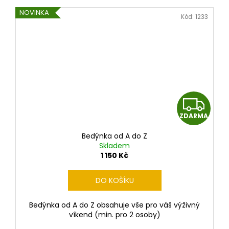
NOVINKA
Kód:
1233
Z
ZDARMA
D
Bedýnka od A do Z
A
Skladem
1 150 Kč
R
DO KOŠÍKU
M
Bedýnka od A do Z obsahuje vše pro váš výživný
A
víkend (min. pro 2 osoby)