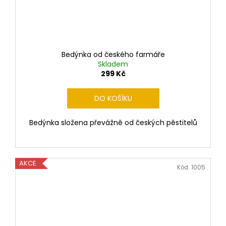
Bedýnka od českého farmáře
Skladem
299 Kč
DO KOŠÍKU
Bedýnka složena převážně od českých pěstitelů
AKCE
Kód:
1005