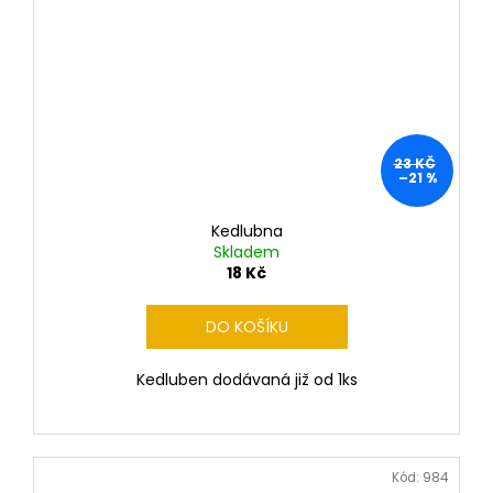
23 KČ
–21 %
Kedlubna
Skladem
18 Kč
DO KOŠÍKU
Kedluben dodávaná již od 1ks
Kód:
984