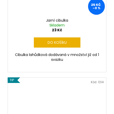
25 KČ
–8 %
Jarní cibulka
Skladem
23 Kč
DO KOŠÍKU
Cibulka lahůdková dodávaná v množství již od 1
svazku
TIP
Kód:
1314