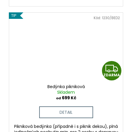
TIP
Kód:
1230/BED2
Z
ZDARMA
D
Bedýnka pikniková
A
Skladem
699 Kč
od
R
DETAIL
M
Pikniková bedýnka (případně i s piknik dekou), plná
A