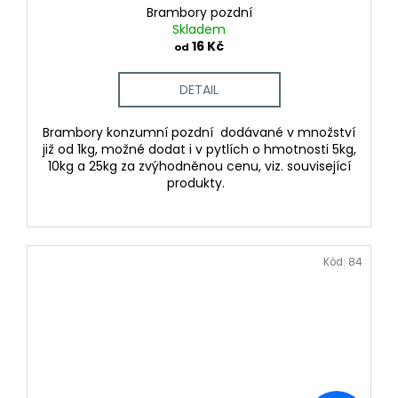
o
Brambory pozdní
m
Skladem
16 Kč
od
ů
DETAIL
Brambory konzumní pozdní dodávané v množství
již od 1kg, možné dodat i v pytlích o hmotnosti 5kg,
10kg a 25kg za zvýhodněnou cenu, viz. související
produkty.
Kód:
84