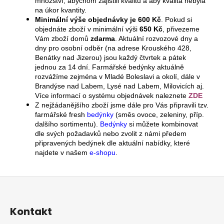
množství, abychom zajistili kvalitu a aby kvalita nebyla
na úkor kvantity.
Minimální výše objednávky je 600 Kč
. Pokud si
objednáte zboží v minimální výši
650 Kč
, přivezeme
Vám zboží domů
zdarma
. Aktuální rozvozové dny a
dny pro osobní odběr (na adrese Krouského 428,
Benátky nad Jizerou) jsou každý čtvrtek a pátek
jednou za 14 dní. Farmářské bedýnky aktuálně
rozvážíme zejména v Mladé Boleslavi a okolí, dále v
Brandýse nad Labem, Lysé nad Labem, Milovicích aj.
Více informací o systému objednávek naleznete
ZDE
Z nejžádanějšího zboží jsme dále pro Vás připravili tzv.
farmářské fresh
bedýnky
(směs ovoce, zeleniny, příp.
dalšího sortimentu).
Bedýnky
si můžete kombinovat
dle svých požadavků nebo zvolit z námi předem
připravených bedýnek dle aktuální nabídky, které
najdete v našem
e-shopu
.
Z
á
p
Kontakt
a