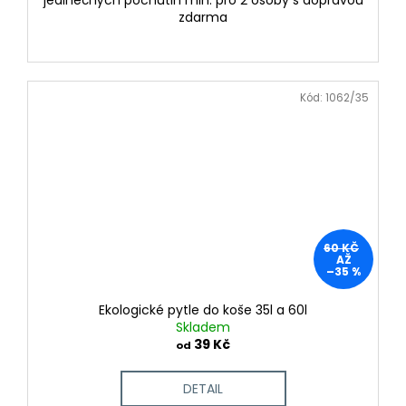
jedinečných pochutin min. pro 2 osoby s dopravou
zdarma
Kód:
1062/35
60 KČ
AŽ
–35 %
Ekologické pytle do koše 35l a 60l
Skladem
39 Kč
od
DETAIL