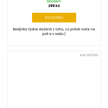
d
Skladem
299 Kč
u
k
DO KOŠÍKU
t
Bedýnka týdne složená z toho, co právě roste na
poli a v sadu:)
ů
a
ž
Kód:
510/1KG
k
V
á
m
d