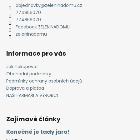
t
objednavky
@
zeleninadomu.cz
774856070
í
774856070
Facebook ZELENINADOMU
zeleninadomu
Informace pro vás
Jak nakupovat
Obchodní podmínky
Podmínky ochrany osobních údajů
Doprava a platba
NAŠI FARMÁŘI A VÝROBCI
Zajímavé články
Konečně je tady jaro!