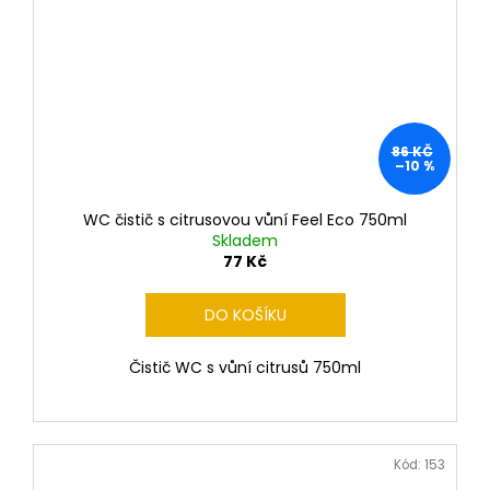
86 KČ
–10 %
WC čistič s citrusovou vůní Feel Eco 750ml
Skladem
77 Kč
DO KOŠÍKU
Čistič WC s vůní citrusů 750ml
Kód:
153