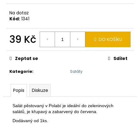
a
Na dotaz
j
Kód:
1341
í
t
39 Kč
?
DO KOŠÍKU
Měrná
cena:
Zeptat se
Sdílet
Kategorie
:
Saláty
HLEDAT
Popis
Diskuze
D
o
Salát pěstovaný v Polabí je ideální do zeleninových
p
salátů, je křupavý a zabarvený do červena.
o
Dodávaný od 1ks.
r
u