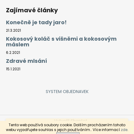
Zajímavé články
Konečně je tady jaro!
21.3.2021
Kokosový koláč s višněmi a kokosovým
máslem
6.2.2021
Zdravé mlsání
15.1.2021
SYSTEM OBJEDNAVEK
Vytvořil Shoptet
Rozvoz objednaného zboží je každý čtvrtek a pátek pro
Tento web používá soubory cookie. Dalším procházením tohoto
objednávky zaslané do středy do 9hod. Objednávky
Copyright 2026
ZeleninaDomů
. Všechna práva
webu vyjadřujete souhlas s jejich používáním.. Více informací
zde
.
mléčných výrobků, uzenin, chlebů prosím provádějte do