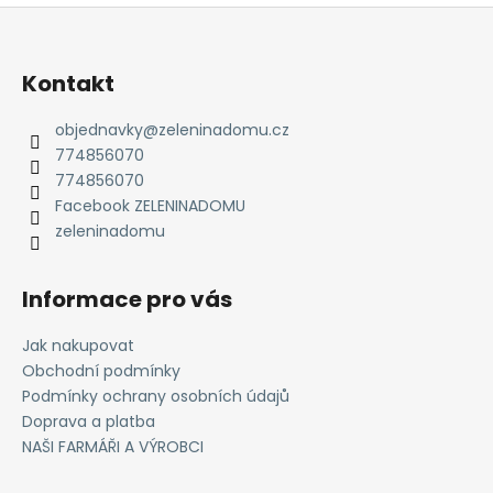
č
Z
u
á
j
p
e
Kontakt
m
a
e
t
objednavky
@
zeleninadomu.cz
774856070
í
774856070
Facebook ZELENINADOMU
zeleninadomu
Informace pro vás
Jak nakupovat
Obchodní podmínky
Podmínky ochrany osobních údajů
Doprava a platba
NAŠI FARMÁŘI A VÝROBCI