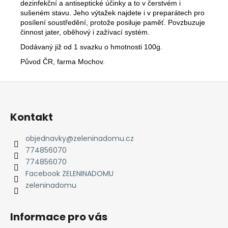
č
dezinfekční a antiseptické účinky a to v čerstvém i
u
sušeném stavu. Jeho výtažek najdete i v preparátech pro
j
posílení soustředění, protože posiluje paměť. Povzbuzuje
e
činnost jater, oběhový i zažívací systém.
m
Dodávaný již od 1 svazku o hmotnosti 100g.
e
Původ ČR, farma Mochov.
Z
á
p
Kontakt
a
t
objednavky
@
zeleninadomu.cz
774856070
í
774856070
Facebook ZELENINADOMU
zeleninadomu
Informace pro vás