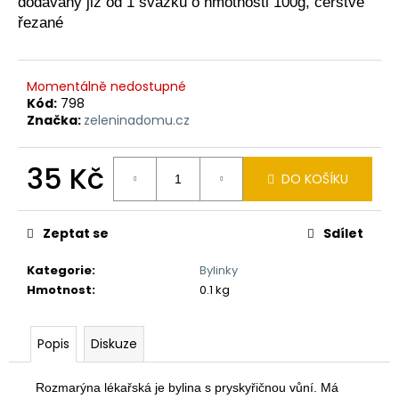
dodávaný již od 1 svazku o hmotnosti 100g, čerstvě
a
řezané
j
í
t
Momentálně nedostupné
Kód:
798
?
Značka:
zeleninadomu.cz
35 Kč
DO KOŠÍKU
Měrná
HLEDAT
cena:
Zeptat se
Sdílet
Kategorie
:
Bylinky
D
Hmotnost
:
0.1 kg
o
p
o
Popis
Diskuze
r
u
Rozmarýna lékařská je bylina s pryskyřičnou vůní.
Má