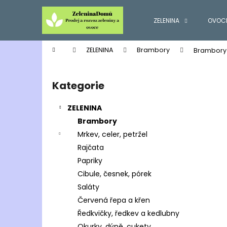
K
Přejít
na
o
ZELENINA
OVOC
obsah
Zpět
Zpět
š
do
do
í
Domů
ZELENINA
Brambory
Brambory 
k
obchodu
obchodu
P
o
Kategorie
Přeskočit
s
kategorie
t
ZELENINA
r
Brambory
a
Mrkev, celer, petržel
n
Rajčata
n
Papriky
í
Cibule, česnek, pórek
p
Saláty
a
Červená řepa a křen
n
Ředkvičky, ředkev a kedlubny
e
Okurky, dýně, cukety