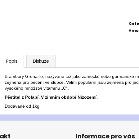
Měr
cena
Kate
Hmo
Popis
Diskuze
Brambory Grenaille, nazývané též jako zámecké nebo gurmánské mi
zejména pro pečení ve slupce.
Velmi populární jsou zejména pro j
vysokého množství vitamínu „C“.
Pěstitel z Polabí. V zimním období Nizozemí.
Dodávané od 1kg.
akt
Informace pro vás