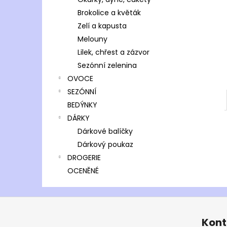
l
Brokolice a květák
Zelí a kapusta
Melouny
Lilek, chřest a zázvor
Sezónní zelenina
OVOCE
SEZÓNNÍ
BEDÝNKY
DÁRKY
Dárkové balíčky
Dárkový poukaz
DROGERIE
OCENĚNÉ
Z
á
Kont