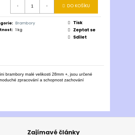
ná
DO KOŠÍKU
:
Tisk
gorie
:
Brambory
tnost
:
1 kg
Zeptat se
Sdílet
ni brambory malé velikosti 28mm +, jsou určené
ednoduché zpracování a schopnost zachování
Zajímavé články