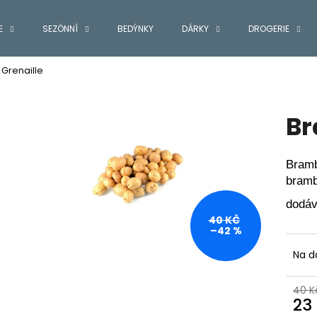
E
SEZÓNNÍ
BEDÝNKY
DÁRKY
DROGERIE
Grenaille
Co potřebujete najít?
Br
HLEDAT
Bramb
bramb
Doporučujeme
dodáv
40 KČ
–42 %
Na d
40 K
23