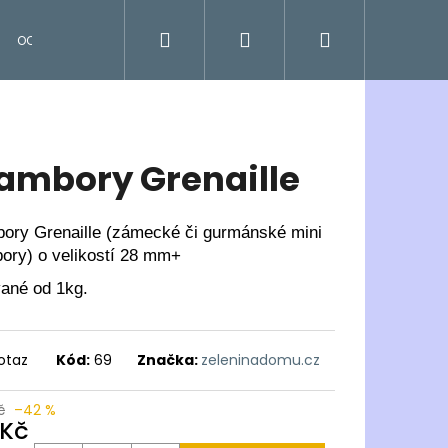
Hledat
Přihlášení
Nákupní
OCENĚNÉ
košík
ambory Grenaille
ory Grenaille (zámecké či gurmánské mini
ory) o velikostí 28 mm+
ané od 1kg.
otaz
Kód:
69
Značka:
zeleninadomu.cz
č
–42 %
 Kč