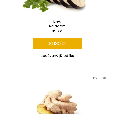
ů
o
d
u
Lilek
k
Na dotaz
t
35 Kč
ů
DO KOŠÍKU
dodávaný již od 1ks
Kód:
528