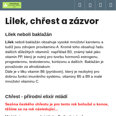
K
Přejít
Hledat
Náku
M
Přihlášen
na
o
obsah
Zpět
Zpět
košík
š
Lilek, chřest a zázvor
í
C
k
o
Lilek neboli baklažán
p
Lilek
neboli baklažán obsahuje vysoké množství karotenu a
o
tudíž jsou zdrojem provitaminu A. Kromě toho obsahují řadu
dalších důležitých vitaminů: například B3, známý také jako
t
vitamin PP, který je nutný pro tvorbu hormonů estrogenu,
ř
progesteronu, testosteronu, kortizonu a dalších. Baklažán je
považován za afrodiziakum.
e
Dále je v lilku vitamin B6 (pyridoxin), který je nezbytný pro
b
dobrou funkci imunitního systému, vitaminy B5 a B9 a malé
u
množství vitaminu C.
j
e
Chřest - přírodní elixír mládí
t
Sezóna českého chřestu je pro tento rok bohužel u konce,
e
těšíme se na rok následující...
n