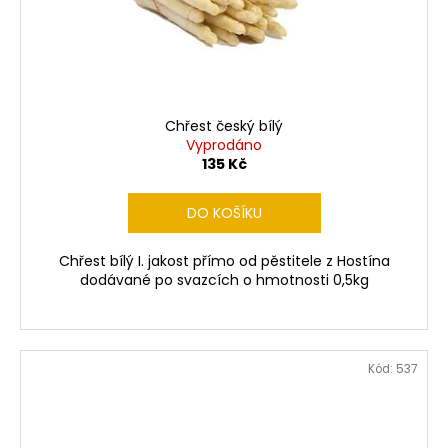
Chřest český bílý
Vyprodáno
135 Kč
DO KOŠÍKU
Chřest bílý I. jakost přímo od pěstitele z Hostína
dodávané po svazcích o hmotnosti 0,5kg
Kód:
537