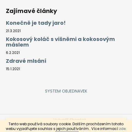
Zajímavé články
Konečně je tady jaro!
21.3.2021
Kokosový koláč s višněmi a kokosovým
máslem
6.2.2021
Zdravé mlsání
15.1.2021
SYSTEM OBJEDNAVEK
Vytvořil Shoptet
Rozvoz objednaného zboží je každý čtvrtek a pátek pro
Tento web používá soubory cookie. Dalším procházením tohoto
objednávky zaslané do středy do 9hod. Objednávky
Copyright 2026
ZeleninaDomů
. Všechna práva
webu vyjadřujete souhlas s jejich používáním.. Více informací
zde
.