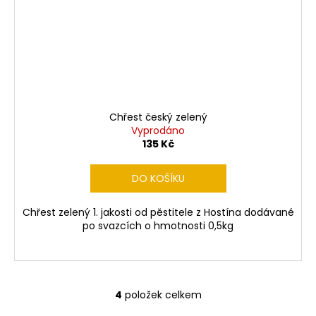
Chřest český zelený
Vyprodáno
135 Kč
DO KOŠÍKU
Chřest zelený 1. jakosti od pěstitele z Hostína dodávané
po svazcích o hmotnosti 0,5kg
4
položek celkem
O