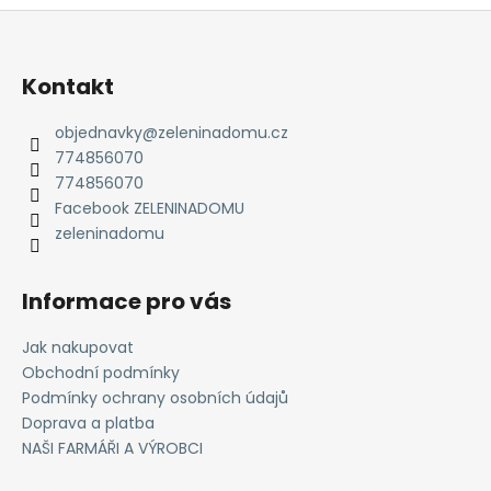
v
Z
l
á
á
d
p
Kontakt
a
a
c
t
objednavky
@
zeleninadomu.cz
í
774856070
í
p
774856070
r
Facebook ZELENINADOMU
v
zeleninadomu
k
y
v
Informace pro vás
ý
p
Jak nakupovat
i
Obchodní podmínky
s
Podmínky ochrany osobních údajů
u
Doprava a platba
NAŠI FARMÁŘI A VÝROBCI