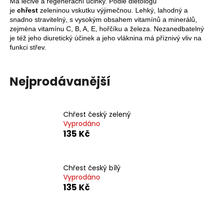
Má léčivé a regenerační účinky. Podle dietologů
a
je
chřest
zeleninou vskutku výjimečnou. Lehký, lahodný a
snadno stravitelný, s vysokým obsahem vitamínů a minerálů,
j
zejména vitamínu C, B, A, E, hořčíku a železa. Nezanedbatelný
í
je též jeho diuretický účinek a jeho vláknina má příznivý vliv na
t
funkci střev.
?
Nejprodávanější
HLEDAT
Chřest český zelený
Vyprodáno
135 Kč
D
o
Chřest český bílý
p
Vyprodáno
o
135 Kč
r
u