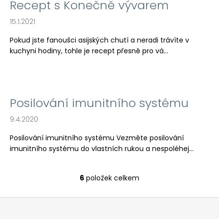
Recept s Konečně vývarem
15.1.2021
Pokud jste fanoušci asijských chutí a neradi trávíte v
kuchyni hodiny, tohle je recept přesně pro vá...
Posilování imunitního systému
9.4.2020
Posilování imunitního systému Vezměte posilování
imunitního systému do vlastních rukou a nespoléhej...
6
položek celkem
O
v
Z
l
á
á