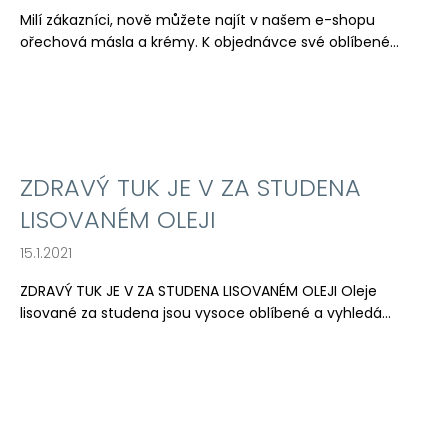
č
Milí zákazníci, nově můžete najít v našem e-shopu
u
ořechová másla a krémy. K objednávce své oblíbené...
j
e
m
e
ZDRAVÝ TUK JE V ZA STUDENA
LISOVANÉM OLEJI
15.1.2021
ZDRAVÝ TUK JE V ZA STUDENA LISOVANÉM OLEJI Oleje
lisované za studena jsou vysoce oblíbené a vyhledá...