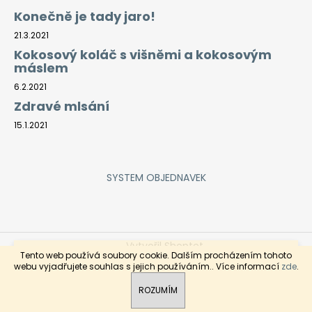
Konečně je tady jaro!
21.3.2021
Kokosový koláč s višněmi a kokosovým
máslem
6.2.2021
Zdravé mlsání
15.1.2021
SYSTEM OBJEDNAVEK
Vytvořil Shoptet
Rozvoz objednaného zboží je každý čtvrtek a pátek pro
Tento web používá soubory cookie. Dalším procházením tohoto
objednávky zaslané do středy do 9hod. Objednávky
Copyright 2026
ZeleninaDomů
. Všechna práva
webu vyjadřujete souhlas s jejich používáním.. Více informací
zde
.
mléčných výrobků, uzenin, chlebů prosím provádějte do
vyhrazena.
úterý 19hod. Děkujeme.
ROZUMÍM