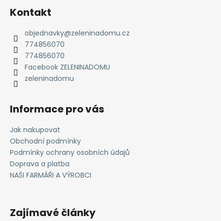
d
p
Kontakt
a
a
c
t
objednavky
@
zeleninadomu.cz
í
774856070
í
p
774856070
r
Facebook ZELENINADOMU
v
zeleninadomu
k
y
v
Informace pro vás
ý
p
Jak nakupovat
i
Obchodní podmínky
s
Podmínky ochrany osobních údajů
u
Doprava a platba
NAŠI FARMÁŘI A VÝROBCI
Zajímavé články