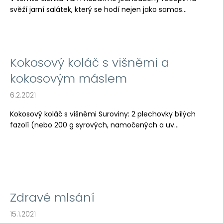
a
svěží jarní salátek, který se hodí nejen jako samos...
j
í
t
Kokosový koláč s višněmi a
?
kokosovým máslem
6.2.2021
Kokosový koláč s višněmi Suroviny: 2 plechovky bílých
HLEDAT
fazolí (nebo 200 g syrových, namočených a uv...
D
o
p
o
Zdravé mlsání
r
u
15.1.2021