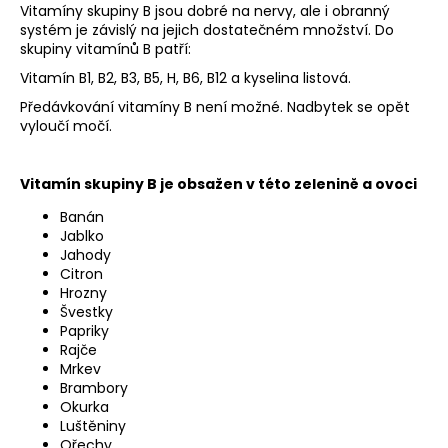
Vitamíny skupiny B jsou dobré na nervy, ale i obranný
systém je závislý na jejich dostatečném množství. Do
skupiny vitamínů B patří:
Vitamín B1, B2, B3, B5, H, B6, B12 a kyselina listová.
Předávkování vitamíny B není možné. Nadbytek se opět
vyloučí močí.
Vitamín skupiny B je obsažen v této zelenině a ovoci
Banán
Jablko
Jahody
Citron
Hrozny
Švestky
Papriky
Rajče
Mrkev
Brambory
Okurka
Luštěniny
Ořechy