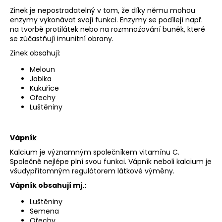
Zinek je nepostradatelný v tom, že díky němu mohou
enzymy vykonávat svojí funkci. Enzymy se podílejí např.
na tvorbě protilátek nebo na rozmnožování buněk, které
se zúčastňují imunitní obrany.
Zinek obsahují:
Meloun
Jablka
Kukuřice
Ořechy
Luštěniny
Vápník
Kalcium je významným společníkem vitamínu C.
Společně nejlépe plní svou funkci. Vápník neboli kalcium je
všudypřítomným regulátorem látkové výměny.
Vápník obsahují mj.:
Luštěniny
Semena
Ořechy