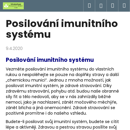
K
Přejít
Hledat
Náku
M
Přihlášen
na
o
obsah
Zpět
Zpět
košík
š
Posilování imunitního
í
C
systému
k
o
p
9.4.2020
o
Posilování imunitního systému
t
ř
Vezměte posilování imunitního systému do vlastních
rukou a nespoléhejte se pouze na doplňky stravy a další
e
„chemickou munici“. Jednou z mnoha možností, jak
b
posilovat imunitní systém, je zdravé stravování. Díky
u
zdravému stravování, pohybu atd. budou naše obranné
síly fit a tělo nedovolí, aby se v nás zahnízdily běžné
j
nemoci, jako je nachlazení, zánět močového měchýře,
e
zánět břicha a jiná onemocnění. Zdravé stravování se
t
pozitivně promítne i do našeho vzhledu.
e
Budete-li posilovat svůj imunitní systém, budete se cítit
lépe a aktivněji. Zdravou a pestrou stravou posílíte svůj
n