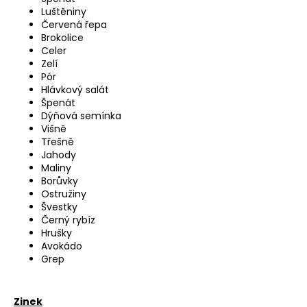
Luštěniny
Červená řepa
Brokolice
Celer
Zelí
Pór
Hlávkový salát
Špenát
Dýňová semínka
Višně
Třešně
Jahody
Maliny
Borůvky
Ostružiny
Švestky
Černý rybíz
Hrušky
Avokádo
Grep
Zinek