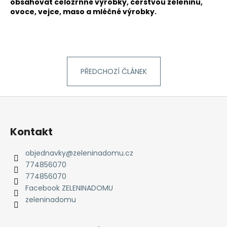
obsahovat celozrnné výrobky, čerstvou zeleninu,
ovoce, vejce, maso a mléčné výrobky.
PŘEDCHOZÍ ČLÁNEK
Z
á
p
Kontakt
a
t
objednavky
@
zeleninadomu.cz
774856070
í
774856070
Facebook ZELENINADOMU
zeleninadomu