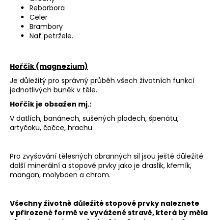
Rebarbora
Celer
Brambory
Nať petržele.
Hořčík (magnezium)
Je důležitý pro správný průběh všech životních funkcí
jednotlivých buněk v těle.
Hořčík je obsažen mj.:
V datlích, banánech, sušených plodech, špenátu,
artyčoku, čočce, hrachu.
Pro zvyšování tělesných obranných sil jsou ještě důležité
další minerální a stopové prvky jako je draslík, křemík,
mangan, molybden a chrom.
Všechny životně důležité stopové prvky naleznete
v přirozené formě ve vyvážené stravě, která by měla