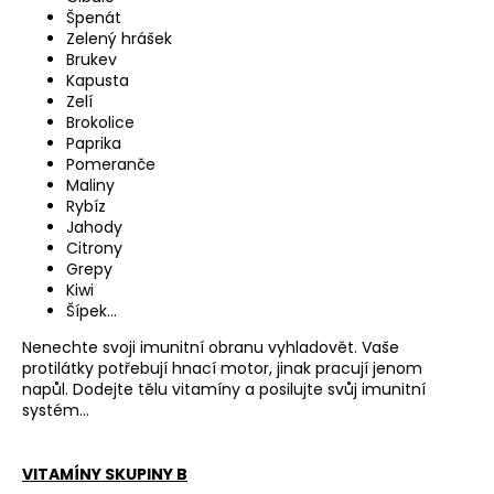
Špenát
Zelený hrášek
Brukev
Kapusta
Zelí
Brokolice
Paprika
Pomeranče
Maliny
Rybíz
Jahody
Citrony
Grepy
Kiwi
Šípek…
Nenechte svoji imunitní obranu vyhladovět. Vaše
protilátky potřebují hnací motor, jinak pracují jenom
napůl. Dodejte tělu vitamíny a posilujte svůj imunitní
systém…
VITAMÍNY SKUPINY B