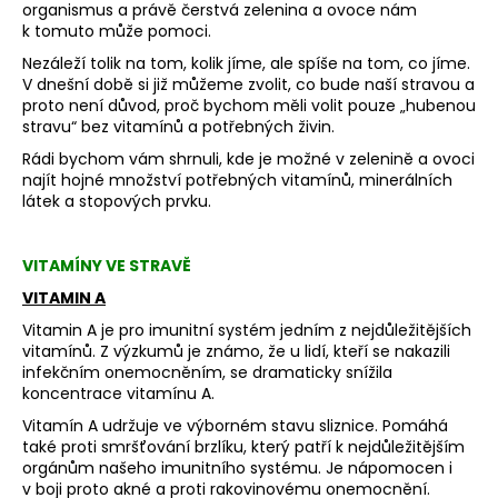
organismus a právě čerstvá zelenina a ovoce nám
a
k tomuto může pomoci.
j
Nezáleží tolik na tom, kolik jíme, ale spíše na tom, co jíme.
í
V dnešní době si již můžeme zvolit, co bude naší stravou a
proto není důvod, proč bychom měli volit pouze „hubenou
t
stravu“ bez vitamínů a potřebných živin.
?
Rádi bychom vám shrnuli, kde je možné v zelenině a ovoci
najít hojné množství potřebných vitamínů, minerálních
látek a stopových prvku.
HLEDAT
VITAMÍNY VE STRAVĚ
VITAMIN A
Vitamin A je pro imunitní systém jedním z nejdůležitějších
D
vitamínů. Z výzkumů je známo, že u lidí, kteří se nakazili
infekčním onemocněním, se dramaticky snížila
o
koncentrace vitamínu A.
p
o
Vitamín A udržuje ve výborném stavu sliznice. Pomáhá
také proti smršťování brzlíku, který patří k nejdůležitějším
r
orgánům našeho imunitního systému. Je nápomocen i
u
v boji proto akné a proti rakovinovému onemocnění.