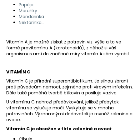
Papája
Meruňky
Mandarinka
Nektarinka
…
Vitamín A je možné získat z potravin viz. výše a to ve
formě provitamínu A (karotenoidů), z něhož si váš
organismus umí do značené míry vitamín A sám vyrobit.
VITAMÍN C
Vitamín C je přírodní superantibiotikum. Je silnou zbraní
proti původcům nemocí, zejména proti virovým infekcím.
Dále také pomáhá tvorbě bílkovin a posiluje vazivo.
U vitamínu C nehrozí předávkování, jelikož přebytek
vitamínu se vylučuje močí. Vyskytuje se v mnoha
potravinách. Významnými dodavateli je rovněž zelenina a
ovoce.
Vitamín C je obsažen v této zelenině a ovoci
:
Cibule