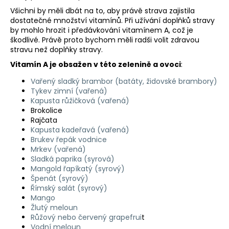
č
Všichni by měli dbát na to, aby právě strava zajistila
u
dostatečné množství vitamínů. Při užívání doplňků stravy
j
by mohlo hrozit i předávkování vitamínem A, což je
e
škodlivé. Právě proto bychom měli radši volit zdravou
m
stravu než doplňky stravy.
e
Vitamín A je obsažen v této zelenině a ovoci
:
Vařený sladký brambor (batáty, židovské brambory)
Tykev zimní (vařená)
Kapusta růžičková (vařená)
Brokolice
Rajčata
Kapusta kadeřavá (vařená)
Brukev řepák vodnice
Mrkev (vařená)
Sladká paprika (syrová)
Mangold řapíkatý (syrový)
Špenát (syrový)
Římský salát (syrový)
Mango
Žlutý meloun
Růžový nebo červený grapefrui
t
Vodní meloun