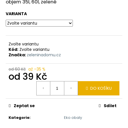
objem 35l, 60l, zelené
a
j
VARIANTA
í
t
?
Zvolte variantu
Kód:
Zvolte variantu
Značka:
zeleninadomu.cz
HLEDAT
od 60 Kč
až –35 %
od
39 Kč
Měrná
DO KOŠÍKU
cena:
D
o
p
Zeptat se
Sdílet
o
r
Kategorie
:
Eko obaly
u