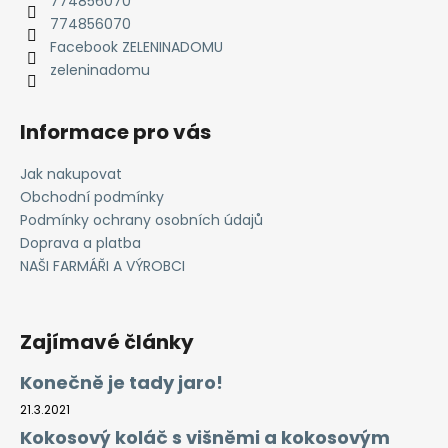
774856070
í
774856070
Facebook ZELENINADOMU
zeleninadomu
Informace pro vás
Jak nakupovat
Obchodní podmínky
Podmínky ochrany osobních údajů
Doprava a platba
NAŠI FARMÁŘI A VÝROBCI
Zajímavé články
Konečně je tady jaro!
21.3.2021
Kokosový koláč s višněmi a kokosovým