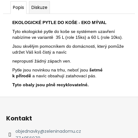
č
u
Popis
Diskuze
j
e
EKOLOGICKÉ PYTLE DO KOŠE - EKO MÝVAL
m
Tyto ekologické pytle do koše se systémem uzavření
e
nabízíme ve variantě 35 L (role 15ks) a 60 L (role 10ks).
Jsou skvělým pomocníkem do domácnosti, který pomůže
udržet Váš koš čistý a navíc
nepropustí žádný zápach ven.
Pytle jsou novinkou na trhu, neboť jsou
šetrné
k přírodě
a navíc obsahují zatahovací pás.
Tyto obaly jsou plně recyklovatelné.
Z
á
p
Kontakt
a
t
objednavky
@
zeleninadomu.cz