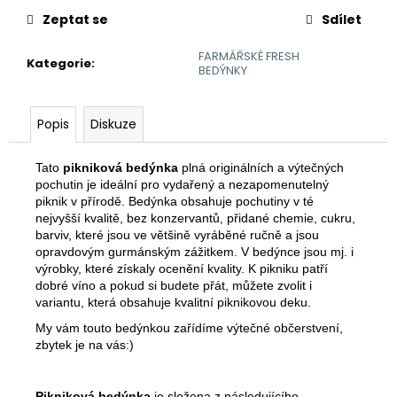
č
u
Zeptat se
Sdílet
j
FARMÁŘSKÉ FRESH
e
Kategorie
:
BEDÝNKY
m
e
Popis
Diskuze
Tato
pikniková bedýnka
plná originálních a výtečných
pochutin je ideální pro vydařený a nezapomenutelný
piknik v přírodě. Bedýnka obsahuje pochutiny v té
nejvyšší kvalitě, bez konzervantů, přidané chemie, cukru,
barviv, které jsou ve většině vyráběné ručně a jsou
opravdovým gurmánským zážitkem. V bedýnce jsou mj. i
výrobky, které získaly ocenění kvality. K pikniku patří
dobré víno a pokud si budete přát, můžete zvolit i
variantu, která obsahuje kvalitní piknikovou deku.
My vám touto bedýnkou zařídíme výtečné občerstvení,
zbytek je na vás:)
Pikniková bedýnka
je složena z následujícího