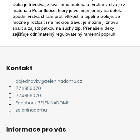
Deka je třívrstvá, z kvalitního materiálu. Vrchní vrstva je z
materiálu Polar fleece, který je velmi příjemný na dotek.
Spodní vrstva chrání proti vlhkosti a tepelně izoluje. Je
možné jí rozložit i na mokrou trávu, je možné jí znovu
sbalit a zajistit patkou na suchý zip. Přenášení deky
zajišťuje odnímatelný regulovatelný ramenní popruh.
Z
á
p
Kontakt
a
t
objednavky
@
zeleninadomu.cz
774856070
í
774856070
Facebook ZELENINADOMU
zeleninadomu
Informace pro vás