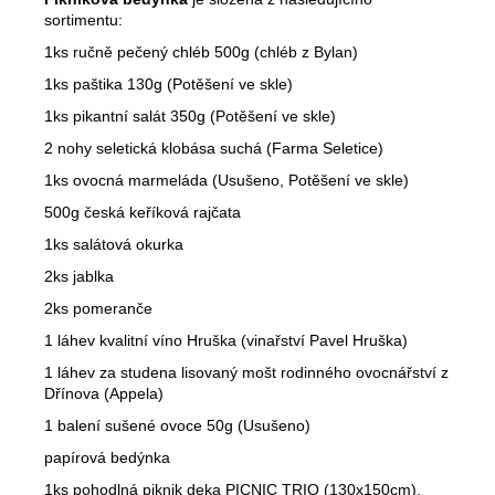
sortimentu:
1ks ručně pečený chléb 500g (chléb z Bylan)
1ks paštika 130g (Potěšení ve skle)
1ks pikantní salát 350g (Potěšení ve skle)
2 nohy seletická klobása suchá (Farma Seletice)
1ks ovocná marmeláda (Usušeno, Potěšení ve skle)
500g česká keříková rajčata
1ks salátová okurka
2ks jablka
2ks pomeranče
1 láhev kvalitní víno Hruška (vinařství Pavel Hruška)
1 láhev za studena lisovaný mošt rodinného ovocnářství z
Dřínova (Appela)
1 balení sušené ovoce 50g (Usušeno)
papírová bedýnka
1ks pohodlná piknik deka PICNIC TRIO (130x150cm).