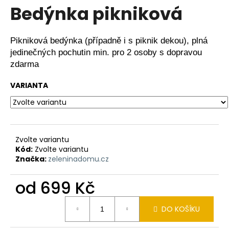
M
Bedýnka pikniková
a
A
j
í
Pikniková bedýnka (případně i s piknik dekou), plná
t
jedinečných pochutin min. pro 2 osoby s dopravou
?
zdarma
VARIANTA
HLEDAT
Zvolte variantu
Kód:
Zvolte variantu
Značka:
zeleninadomu.cz
D
o
od
699 Kč
p
o
Měrná
r
DO KOŠÍKU
cena:
u