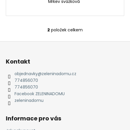
Mrkev svazková
2
položek celkem
O
v
Z
l
á
á
d
p
Kontakt
a
a
c
t
objednavky
@
zeleninadomu.cz
í
774856070
í
p
774856070
r
Facebook ZELENINADOMU
v
zeleninadomu
k
y
v
Informace pro vás
ý
p