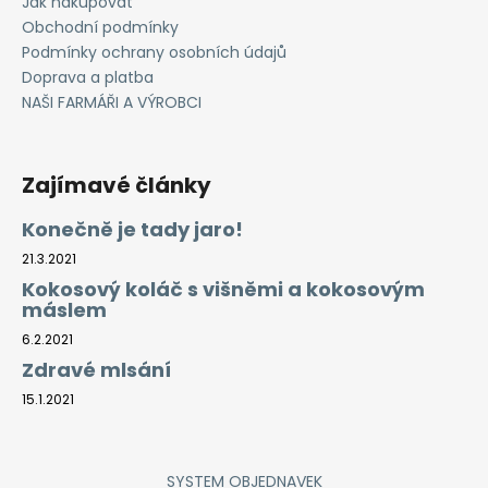
Jak nakupovat
i
Obchodní podmínky
s
Podmínky ochrany osobních údajů
u
Doprava a platba
NAŠI FARMÁŘI A VÝROBCI
Zajímavé články
Konečně je tady jaro!
21.3.2021
Kokosový koláč s višněmi a kokosovým
máslem
6.2.2021
Zdravé mlsání
15.1.2021
SYSTEM OBJEDNAVEK