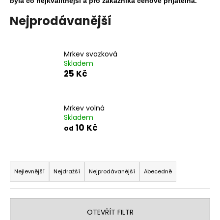
byla co nejkvalitnější a pro zákazníka cenově přijatelná.
a
Nejprodávanější
j
í
t
Mrkev svazková
?
Skladem
25 Kč
Mrkev volná
HLEDAT
Skladem
10 Kč
od
D
Ř
o
a
Nejlevnější
Nejdražší
Nejprodávanější
Abecedně
p
z
o
e
r
n
u
OTEVŘÍT FILTR