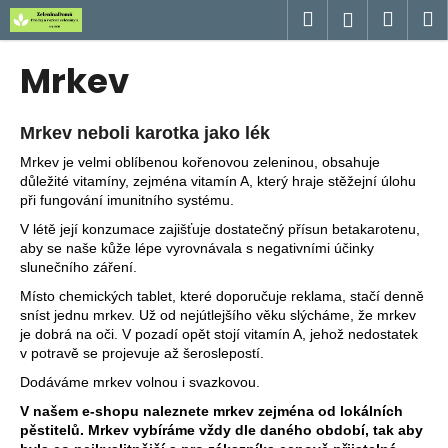
K
Přejít
Hledat
Náku
M
Přihlášen
na
o
obsah
Zpět
Zpět
košík
š
Mrkev
í
C
k
o
Mrkev neboli karotka jako lék
p
Mrkev je velmi oblíbenou kořenovou zeleninou, obsahuje
o
důležité vitamíny, zejména vitamín A, který hraje stěžejní úlohu
při fungování imunitního systému.
t
V létě její konzumace zajišťuje dostatečný přísun betakarotenu,
ř
aby se naše kůže lépe vyrovnávala s negativními účinky
e
slunečního záření.
b
Místo chemických tablet, které doporučuje reklama, stačí denně
u
sníst jednu mrkev. Už od nejútlejšího věku slýcháme, že mrkev
je dobrá na oči. V pozadí opět stojí vitamín A, jehož nedostatek
j
v potravě se projevuje až šeroslepostí.
e
Dodáváme mrkev volnou i svazkovou.
t
V našem e-shopu naleznete mrkev zejména od lokálních
e
pěstitelů. Mrkev vybíráme vždy dle daného období, tak aby
n