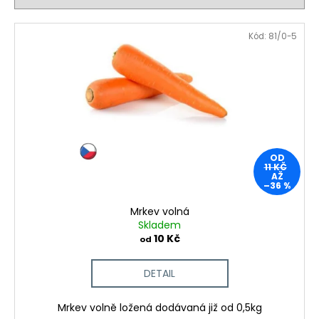
č
í
u
p
V
j
Kód:
81/0-5
r
ý
e
o
m
p
d
e
i
u
s
k
p
t
r
ů
o
OD
11 KČ
d
AŽ
–36 %
u
Mrkev volná
k
Skladem
t
10 Kč
od
ů
DETAIL
Mrkev volně ložená dodávaná již od 0,5kg