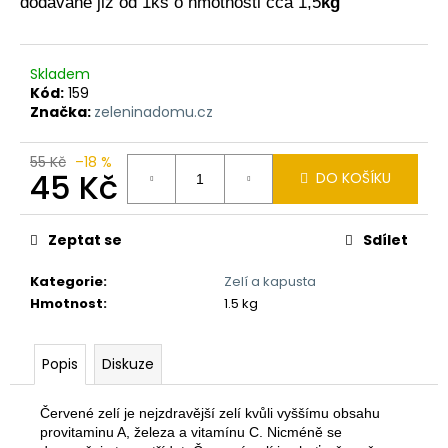
dodávané již od 1ks o hmotnosti cca 1,5
kg
a
j
í
Skladem
Kód:
159
t
Značka:
zeleninadomu.cz
?
55 Kč
–18 %
45 Kč
DO KOŠÍKU
Měrná
cena:
HLEDAT
Zeptat se
Sdílet
Kategorie
:
Zelí a kapusta
Hmotnost
:
1.5 kg
D
o
p
Popis
Diskuze
o
r
Červené zelí je nejzdravější zelí kvůli vyššímu obsahu
u
provitaminu A, železa a vitamínu C. Nicméně se