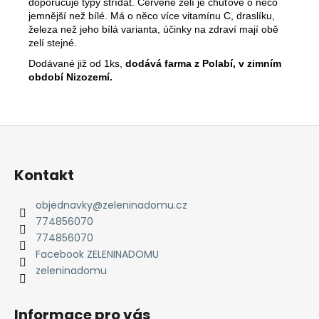
č
doporučuje typy střídat. Červené zelí je chuťově o něco
u
jemnější než bílé. Má o něco více vitamínu C, draslíku,
j
železa než jeho bílá varianta, účinky na zdraví mají obě
zelí stejné.
e
m
Dodávané již od 1ks,
dodává
farma z Polabí, v zimním
e
období Nizozemí.
Z
á
p
Kontakt
a
t
objednavky
@
zeleninadomu.cz
774856070
í
774856070
Facebook ZELENINADOMU
zeleninadomu
Informace pro vás