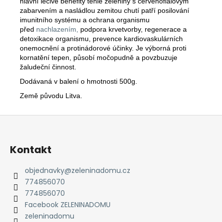
č
hlavní léčivé benefity téhle zeleniny s červenofialovým
u
zabarvením a nasládlou zemitou chutí patří posilování
imunitního systému a ochrana organismu
j
před
nachlazením,
podpora krvetvorby, regenerace a
e
detoxikace organismu, prevence kardiovaskulárních
m
onemocnění a protinádorové účinky. Je výborná proti
e
kornatění tepen, působí močopudně a povzbuzuje
žaludeční činnost.
Dodávaná v balení o hmotnosti 500g.
Země původu Litva.
Z
á
p
Kontakt
a
t
objednavky
@
zeleninadomu.cz
774856070
í
774856070
Facebook ZELENINADOMU
zeleninadomu