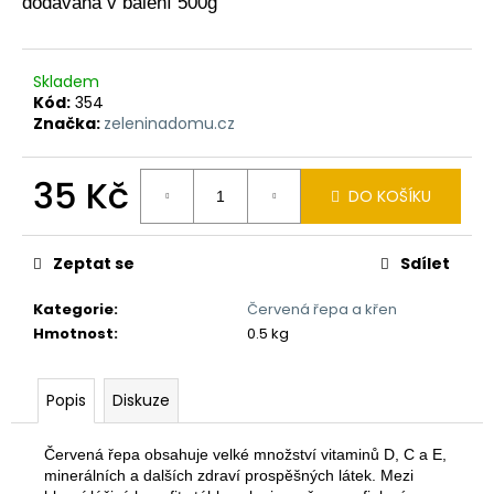
dodávaná v balení 500g
a
j
í
Skladem
Kód:
354
t
Značka:
zeleninadomu.cz
?
35 Kč
DO KOŠÍKU
Měrná
cena:
HLEDAT
Zeptat se
Sdílet
Kategorie
:
Červená řepa a křen
Hmotnost
:
0.5 kg
D
o
p
Popis
Diskuze
o
r
Červená řepa obsahuje velké množství vitaminů D, C a E,
u
minerálních a dalších zdraví prospěšných látek. Mezi