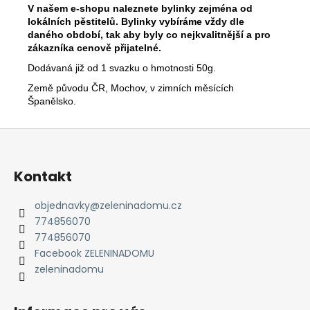
č
V našem e-shopu naleznete bylinky zejména od
u
lokálních pěstitelů. Bylinky vybíráme vždy dle
j
daného období, tak aby byly co nejkvalitnější a pro
e
zákazníka cenově přijatelné.
m
Dodávaná již od 1 svazku o hmotnosti 50g.
e
Země původu ČR, Mochov, v zimních měsících
Španělsko.
Z
á
p
Kontakt
a
t
objednavky
@
zeleninadomu.cz
774856070
í
774856070
Facebook ZELENINADOMU
zeleninadomu