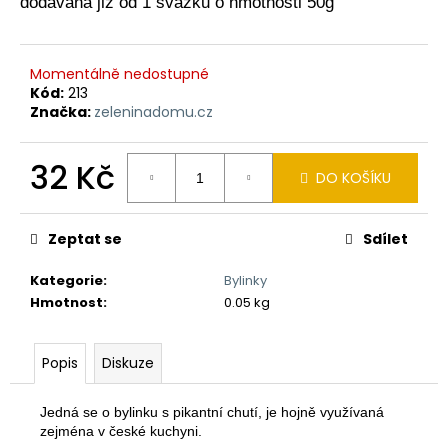
dodávaná již od 1 svazku o hmotnosti 50g
a
j
í
Momentálně nedostupné
Kód:
213
t
Značka:
zeleninadomu.cz
?
32 Kč
DO KOŠÍKU
Měrná
cena:
HLEDAT
Zeptat se
Sdílet
Kategorie
:
Bylinky
Hmotnost
:
0.05 kg
D
o
p
Popis
Diskuze
o
r
Jedná se o bylinku s pikantní chutí, je hojně využívaná
u
zejména v české kuchyni.