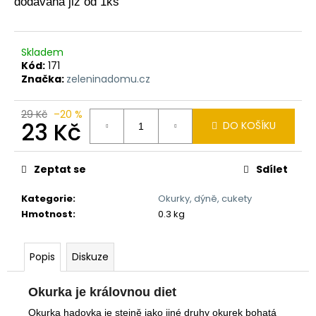
dodávaná již od 1ks
a
j
í
Skladem
Kód:
171
t
Značka:
zeleninadomu.cz
?
29 Kč
–20 %
23 Kč
DO KOŠÍKU
Měrná
cena:
HLEDAT
Zeptat se
Sdílet
Kategorie
:
Okurky, dýně, cukety
Hmotnost
:
0.3 kg
D
o
p
Popis
Diskuze
o
r
Okurka je královnou diet
u
Okurka hadovka je stejně jako jiné druhy okurek bohatá