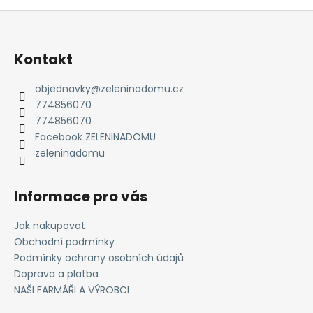
Z
á
p
Kontakt
a
t
objednavky
@
zeleninadomu.cz
774856070
í
774856070
Facebook ZELENINADOMU
zeleninadomu
Informace pro vás
Jak nakupovat
Obchodní podmínky
Podmínky ochrany osobních údajů
Doprava a platba
NAŠI FARMÁŘI A VÝROBCI