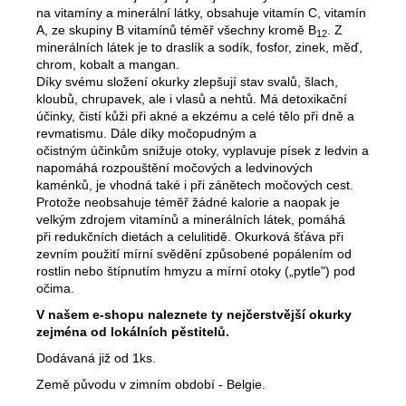
č
na vitamíny a minerální látky, obsahuje vitamín C, vitamín
u
A, ze skupiny B vitamínů téměř všechny kromě B
. Z
12
j
minerálních látek je to draslík a sodík, fosfor, zinek, měď,
e
chrom, kobalt a mangan.
m
Díky svému složení okurky zlepšují stav svalů, šlach,
e
kloubů, chrupavek, ale i vlasů a nehtů. Má detoxikační
účinky, čistí kůži při akné a ekzému a celé tělo při dně a
revmatismu. Dále díky močopudným a
očistným účinkům snižuje otoky, vyplavuje písek z ledvin a
napomáhá rozpouštění močových a ledvinových
kaménků, je vhodná také i při zánětech močových cest.
Protože neobsahuje téměř žádné kalorie a naopak je
velkým zdrojem vitamínů a minerálních látek, pomáhá
při redukčních dietách a celulitidě. Okurková šťáva při
zevním použití mírní svědění způsobené popálením od
rostlin nebo štípnutím hmyzu a mírní otoky („pytle") pod
očima.
V našem e-shopu naleznete ty nejčerstvější okurky
zejména od lokálních pěstitelů.
Dodávaná již od 1ks.
Země původu v zimním období - Belgie.