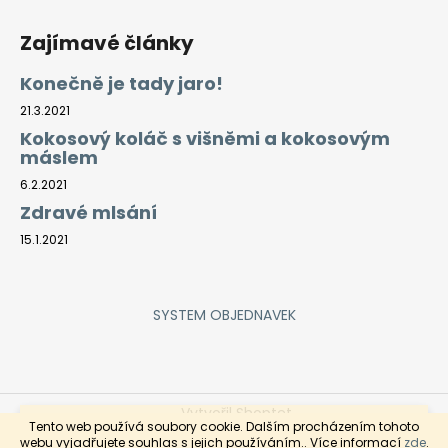
Zajímavé články
Konečně je tady jaro!
21.3.2021
Kokosový koláč s višněmi a kokosovým
máslem
6.2.2021
Zdravé mlsání
15.1.2021
SYSTEM OBJEDNAVEK
Vytvořil Shoptet
Rozvoz objednaného zboží je každý čtvrtek a pátek pro
Tento web používá soubory cookie. Dalším procházením tohoto
objednávky zaslané do středy do 9hod. Objednávky
Copyright 2026
ZeleninaDomů
. Všechna práva
webu vyjadřujete souhlas s jejich používáním.. Více informací
zde
.