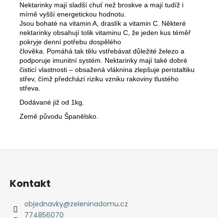
č
Nektarinky mají sladší chuť než broskve a mají tudíž i
u
mírně vyšší energetickou hodnotu.
j
Jsou bohaté na vitamin A, draslík a vitamin C. Některé
e
nektarinky obsahují tolik vitaminu C, že jeden kus téměř
m
pokryje denní potřebu dospělého
člověka. Pomáhá tak tělu vstřebávat důležité železo a
e
podporuje imunitní systém. Nektarinky mají také dobré
čisticí vlastnosti – obsažená vláknina zlepšuje peristaltiku
střev, čímž předchází riziku vzniku rakoviny tlustého
střeva.
Dodávané již od 1kg.
Země původu Španělsko.
Z
á
p
Kontakt
a
t
objednavky
@
zeleninadomu.cz
774856070