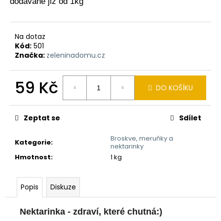
dodávané již od 1kg
a
j
í
Na dotaz
Kód:
501
t
Značka:
zeleninadomu.cz
?
59 Kč
DO KOŠÍKU
Měrná
cena:
HLEDAT
Zeptat se
Sdílet
Broskve, meruňky a
Kategorie
:
nektarinky
D
Hmotnost
:
1 kg
o
p
Popis
Diskuze
o
r
u
Nektarinka - zdraví, které chutná:)