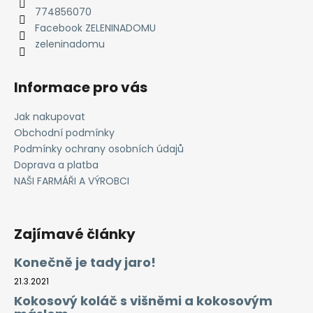
í
774856070
Facebook ZELENINADOMU
zeleninadomu
Informace pro vás
Jak nakupovat
Obchodní podmínky
Podmínky ochrany osobních údajů
Doprava a platba
NAŠI FARMÁŘI A VÝROBCI
Zajímavé články
Konečně je tady jaro!
21.3.2021
Kokosový koláč s višněmi a kokosovým