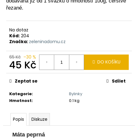
dodávaná již od 1 svazku o hmotnosti 100g, čerstvě
a
řezané.
j
í
t
Na dotaz
Kód:
204
?
Značka:
zeleninadomu.cz
65 Kč
–30 %
45 Kč
DO KOŠÍKU
HLEDAT
Měrná
cena:
Zeptat se
Sdílet
Kategorie
:
Bylinky
D
Hmotnost
:
0.1 kg
o
p
o
Popis
Diskuze
r
u
Máta peprná