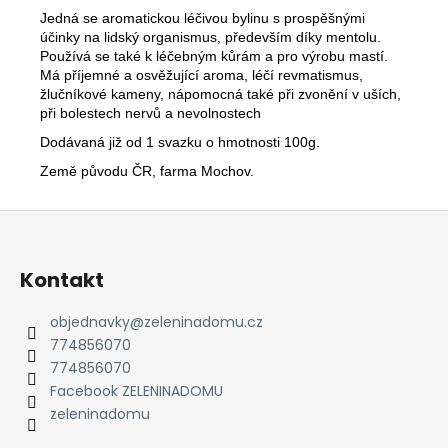
č
Jedná se aromatickou léčivou bylinu s prospěšnými
u
účinky na lidský organismus, především díky mentolu.
j
Používá se také k léčebným kůrám a pro výrobu mastí.
e
Má příjemné a osvěžující aroma, léčí revmatismus,
m
žlučníkové kameny, nápomocná také při zvonění v uších,
e
při bolestech nervů a nevolnostech
Dodávaná již od 1 svazku o hmotnosti 100g.
Země původu ČR, farma Mochov.
Z
á
p
Kontakt
a
t
objednavky
@
zeleninadomu.cz
774856070
í
774856070
Facebook ZELENINADOMU
zeleninadomu