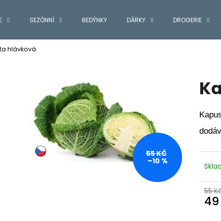
E
SEZÓNNÍ
BEDÝNKY
DÁRKY
DROGERIE
ta hlávková
Co potřebujete najít?
Ka
HLEDAT
Kapus
dodáv
Doporučujeme
55 KČ
–10 %
Skl
55 K
49
Měr
cena