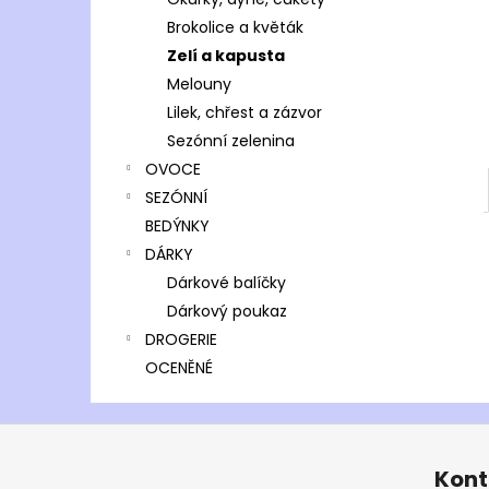
l
Brokolice a květák
Zelí a kapusta
Melouny
Lilek, chřest a zázvor
Sezónní zelenina
OVOCE
SEZÓNNÍ
BEDÝNKY
DÁRKY
Dárkové balíčky
Dárkový poukaz
DROGERIE
OCENĚNÉ
Z
á
Kont