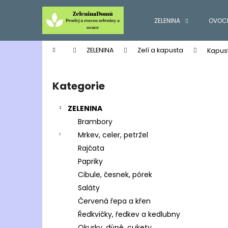
K
Přejít
na
o
ZELENINA
OVOC
obsah
Zpět
Zpět
š
do
do
í
Domů
ZELENINA
Zelí a kapusta
Kapus
k
obchodu
obchodu
P
o
Kategorie
Přeskočit
s
kategorie
t
ZELENINA
r
Brambory
a
Mrkev, celer, petržel
n
Rajčata
n
Papriky
í
Cibule, česnek, pórek
p
Saláty
a
Červená řepa a křen
n
Ředkvičky, ředkev a kedlubny
e
Okurky, dýně, cukety