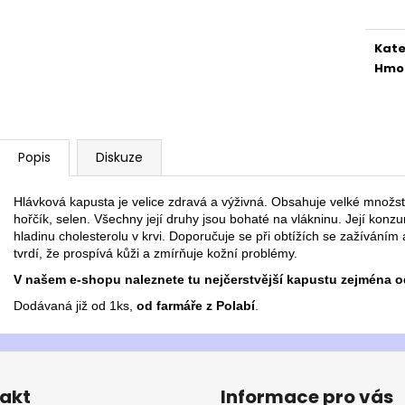
Kate
Hmo
Popis
Diskuze
Hlávková kapusta je velice zdravá a výživná. Obsahuje velké množství
hořčík, selen. Všechny její druhy jsou bohaté na vlákninu. Její kon
hladinu cholesterolu v krvi. Doporučuje se při obtížích se zažívání
tvrdí, že prospívá kůži a zmírňuje kožní problémy.
V našem e-shopu naleznete tu nejčerstvější kapustu zejména od
Dodávaná již od 1ks,
od farmáře z Polabí
.
akt
Informace pro vás