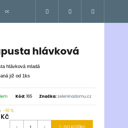
Hledat
Přihlášení
Nákupní
OCENĚNÉ
košík
pusta hlávková
ta hlávková mladá
aná již od 1ks
adem
Kód:
165
Značka:
zeleninadomu.cz
č
–10 %
 Kč
ná
DO KOŠÍKU
: