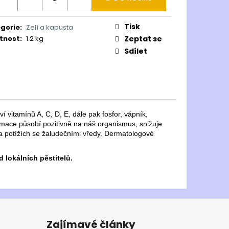
Tisk
gorie
:
Zelí a kapusta
tnost
:
1.2 kg
Zeptat se
Sdílet
 vitamínů A, C, D, E, dále pak fosfor, vápník,
zumace působí pozitivně na náš organismus, snižuje
m a potížích se žaludečními vředy. Dermatologové
 lokálních pěstitelů.
Zajímavé články