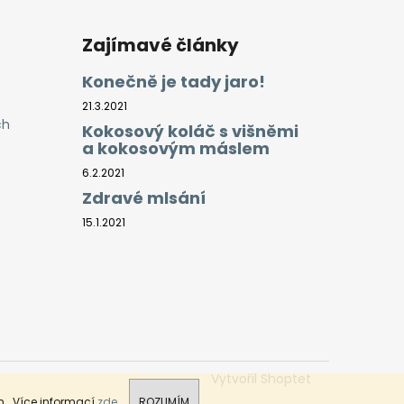
Zajímavé články
Konečně je tady jaro!
21.3.2021
ch
Kokosový koláč s višněmi
a kokosovým máslem
6.2.2021
Zdravé mlsání
15.1.2021
Vytvořil Shoptet
.. Více informací
zde
.
ROZUMÍM