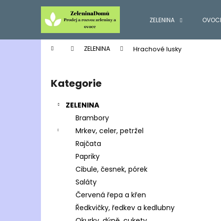
K
Přejít
na
o
ZELENINA
OVOC
obsah
Zpět
Zpět
š
do
do
í
Domů
ZELENINA
Hrachové lusky
k
obchodu
obchodu
P
o
Kategorie
Přeskočit
s
kategorie
t
ZELENINA
r
Brambory
a
Mrkev, celer, petržel
n
Rajčata
n
Papriky
í
Cibule, česnek, pórek
p
Saláty
a
Červená řepa a křen
n
Ředkvičky, ředkev a kedlubny
e
Okurky, dýně, cukety