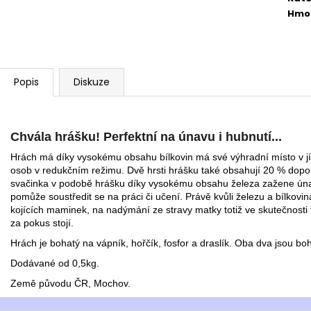
Hmo
Popis
Diskuze
Chvála hrášku! Perfektní na únavu i hubnutí...
Hrách má díky vysokému obsahu bílkovin má své výhradní místo v jíd
osob v redukčním režimu. Dvě hrsti hrášku také obsahují 20 % dop
svačinka v podobě hrášku díky vysokému obsahu železa zažene ún
pomůže soustředit se na práci či učení. Právě kvůli železu a bílkov
kojících maminek, na nadýmání ze stravy matky totiž ve skutečnosti t
za pokus stojí.
Hrách je bohatý na vápník, hořčík, fosfor a draslík. Oba dva jsou bo
Dodávané od 0,5kg.
Země původu ČR, Mochov.