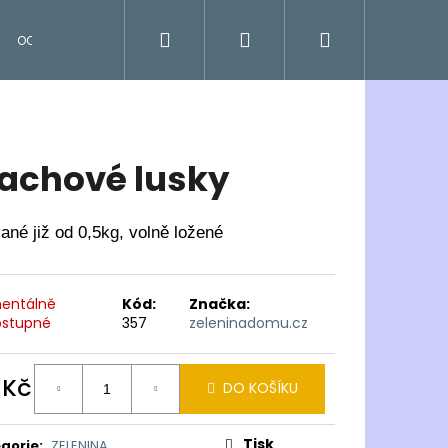
Hledat
Přihlášení
Nákupní
OCENĚNÉ
košík
achové lusky
ané již od 0,5kg, volně ložené
entálně
Kód:
Značka:
stupné
357
zeleninadomu.cz
 Kč
DO KOŠÍKU
ná
:
Tisk
gorie
:
ZELENINA