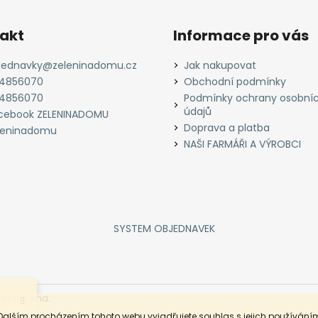
akt
Informace pro vás
jednavky
@
zeleninadomu.cz
Jak nakupovat
4856070
Obchodní podmínky
4856070
Podmínky ochrany osobní
údajů
cebook ZELENINADOMU
Doprava a platba
leninadomu
NAŠI FARMÁŘI A VÝROBCI
SYSTEM OBJEDNAVEK
vyhrazena.
Dalším procházením tohoto webu vyjadřujete souhlas s jejich používáním