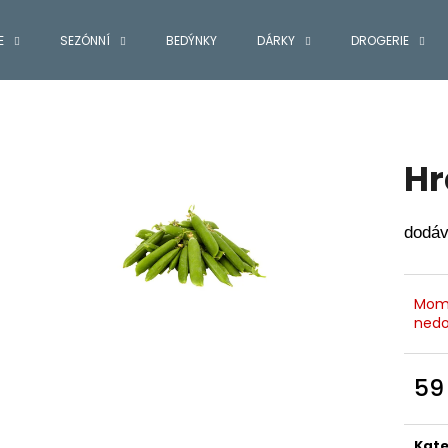
E
SEZÓNNÍ
BEDÝNKY
DÁRKY
DROGERIE
Co potřebujete najít?
Hr
HLEDAT
dodáv
Doporučujeme
Mom
nedo
59
Měr
cena
Kate