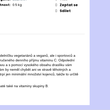
tnost
:
0.5 kg
Zeptat se
Sdílet
elníčku vegetariánů a veganů, ale i sportovců a
oručeného denního příjmu vitaminu C. Odpolední
avu a s pomocí vysokého obsahu draslíku vám
inám by neměl chybět ani ve stravě těhotných a
rpí jen minimální množství kojenců, takže to určitě
haté také na vitaminy skupiny B.