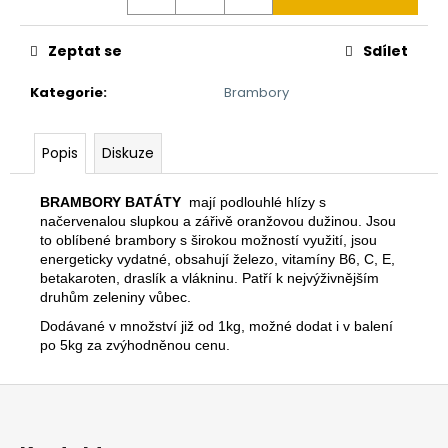
č
u
j
Zeptat se
Sdílet
e
m
Kategorie
:
Brambory
e
Popis
Diskuze
BRAMBORY BATÁTY
mají podlouhlé hlízy s
načervenalou slupkou a zářivě oranžovou dužinou. Jsou
to
oblíbené brambory s širokou možností využití, jsou
energeticky vydatné, obsahují železo,
vitamíny B6, C, E,
betakaroten,
draslík a vlákninu.
Patří k nejvýživnějším
druhům zeleniny vůbec.
Dodávané v množství již od 1kg, možné dodat i v balení
po 5kg za zvýhodněnou cenu.
Z
á